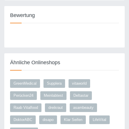
Bewertung
Ähnliche Onlineshops
GreenMedical
Supplera
vitaworld
Perücken24
Meinlabtest
Deltastar
Raab Vitalfood
dreikraut
asambeauty
DoktorABC
disapo
Klar Seifen
LifeVital