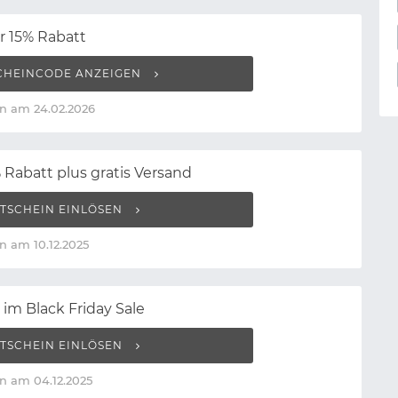
r 15% Rabatt
CHEINCODE ANZEIGEN
n am 24.02.2026
 Rabatt plus gratis Versand
TSCHEIN EINLÖSEN
n am 10.12.2025
 im Black Friday Sale
TSCHEIN EINLÖSEN
n am 04.12.2025