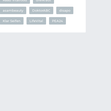
asambeauty
DoktorABC
disapo
Klar Seifen
LifeVital
PEA24