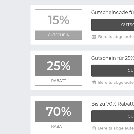
Gutscheincode fü
15%
GUTS
GUTSCHEIN
Bereits abgelaufe
Gutschein für 25%
25%
GU
RABATT
Bereits abgelaufe
Bis zu 70% Rabatt
70%
GU
RABATT
Bereits abgelaufe