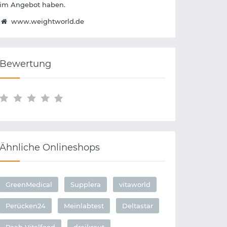
im Angebot haben.
www.weightworld.de
Bewertung
Ähnliche Onlineshops
GreenMedical
Supplera
vitaworld
Perücken24
Meinlabtest
Deltastar
Raab Vitalfood
dreikraut