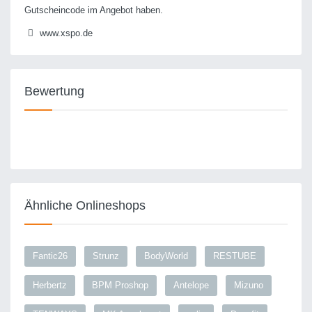
Gutscheincode im Angebot haben.
www.xspo.de
Bewertung
Ähnliche Onlineshops
Fantic26
Strunz
BodyWorld
RESTUBE
Herbertz
BPM Proshop
Antelope
Mizuno