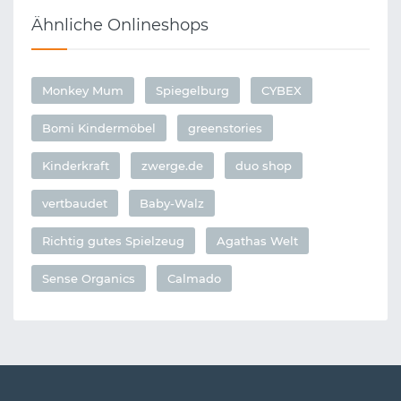
Ähnliche Onlineshops
Monkey Mum
Spiegelburg
CYBEX
Bomi Kindermöbel
greenstories
Kinderkraft
zwerge.de
duo shop
vertbaudet
Baby-Walz
Richtig gutes Spielzeug
Agathas Welt
Sense Organics
Calmado