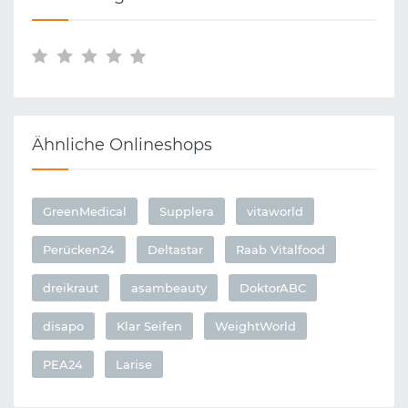
Ähnliche Onlineshops
GreenMedical
Supplera
vitaworld
Perücken24
Deltastar
Raab Vitalfood
dreikraut
asambeauty
DoktorABC
disapo
Klar Seifen
WeightWorld
PEA24
Larise