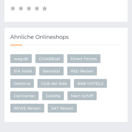
Ähnliche Onlineshops
weg.de
Click&Boat
Direct Ferries
IFA Hotel
Iberostar
RSD Reisen
Destinia
Club del Sole
B&B HOTELS
DanCenter
GoVolta
Mein Schiff
REWE Reisen
SAT Reisen