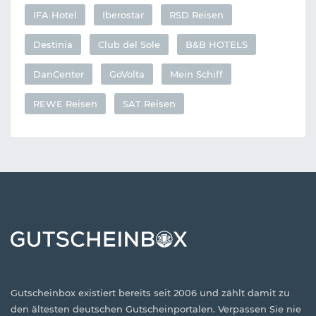
IFA Hotel
Iberostar
RSD Reisen
Destinia
Club del Sole
B&B HOTELS
DanCenter
GoVolta
Mein Schiff
REWE Reisen
SAT Reisen
Gutscheinbox existiert bereits seit 2006 und zählt damit zu
den ältesten deutschen Gutscheinportalen. Verpassen Sie nie