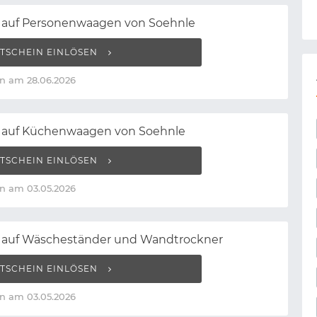
t auf Personenwaagen von Soehnle
TSCHEIN EINLÖSEN
n am 28.06.2026
t auf Küchenwaagen von Soehnle
TSCHEIN EINLÖSEN
n am 03.05.2026
t auf Wäscheständer und Wandtrockner
TSCHEIN EINLÖSEN
n am 03.05.2026