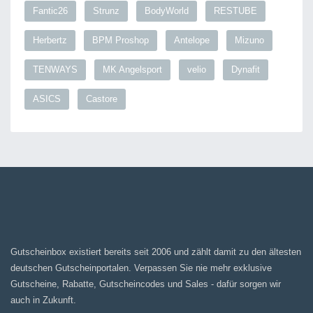
Fantic26
Strunz
BodyWorld
RESTUBE
Herbertz
BPM Proshop
Antelope
Mizuno
TENWAYS
MK Angelsport
velio
Dynafit
ASICS
Castore
Gutscheinbox existiert bereits seit 2006 und zählt damit zu den ältesten
deutschen Gutscheinportalen. Verpassen Sie nie mehr exklusive
Gutscheine, Rabatte, Gutscheincodes und Sales - dafür sorgen wir
auch in Zukunft.