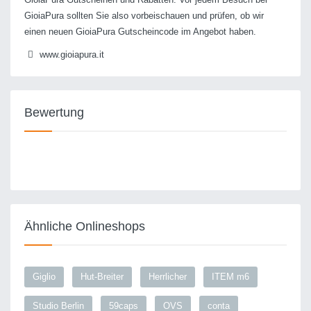
GioiaPura sollten Sie also vorbeischauen und prüfen, ob wir
einen neuen GioiaPura Gutscheincode im Angebot haben.
www.gioiapura.it
Bewertung
Ähnliche Onlineshops
Giglio
Hut-Breiter
Herrlicher
ITEM m6
Studio Berlin
59caps
OVS
conta