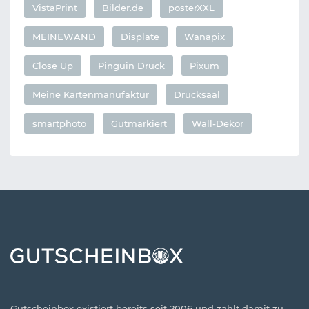
VistaPrint
Bilder.de
posterXXL
MEINEWAND
Displate
Wanapix
Close Up
Pinguin Druck
Pixum
Meine Kartenmanufaktur
Drucksaal
smartphoto
Gutmarkiert
Wall-Dekor
Gutscheinbox existiert bereits seit 2006 und zählt damit zu