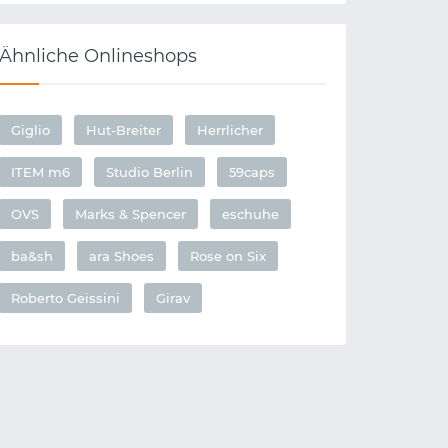
Ähnliche Onlineshops
Giglio
Hut-Breiter
Herrlicher
ITEM m6
Studio Berlin
59caps
OVS
Marks & Spencer
eschuhe
ba&sh
ara Shoes
Rose on Six
Roberto Geissini
Girav