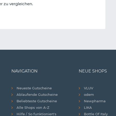
r zu vergleichen.
NAVIGATION
NEUE SHOPS
Neueste Gutscheine
VLUV
Ablaufende Gutscheine
odem
Beliebteste Gutscheine
Newpharma
Alle Shops von A-Z
LIKA
Hilfe / So funktioniert's
Bottle Of Italy