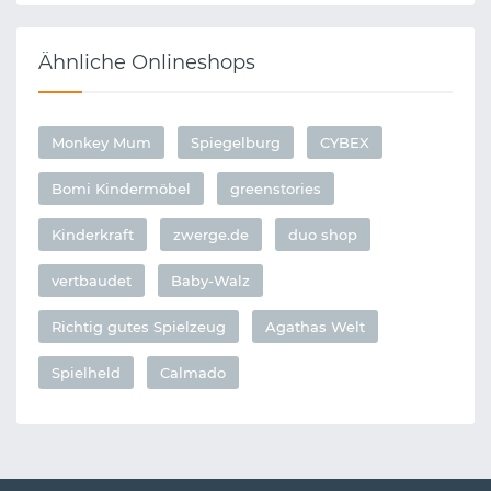
Ähnliche Onlineshops
Monkey Mum
Spiegelburg
CYBEX
Bomi Kindermöbel
greenstories
Kinderkraft
zwerge.de
duo shop
vertbaudet
Baby-Walz
Richtig gutes Spielzeug
Agathas Welt
Spielheld
Calmado