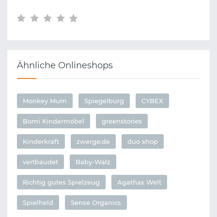
Ähnliche Onlineshops
Monkey Mum
Spiegelburg
CYBEX
Bomi Kindermöbel
greenstories
Kinderkraft
zwerge.de
duo shop
vertbaudet
Baby-Walz
Richtig gutes Spielzeug
Agathas Welt
Spielheld
Sense Organics